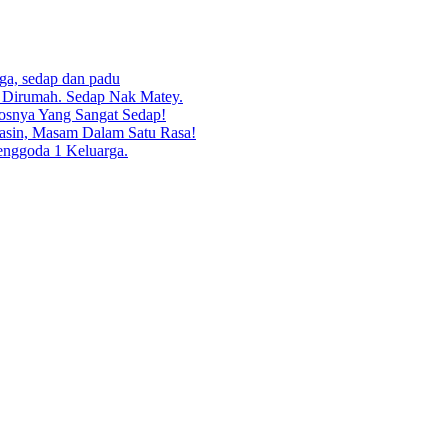
rga, sedap dan padu
g Dirumah. Sedap Nak Matey.
osnya Yang Sangat Sedap!
asin, Masam Dalam Satu Rasa!
enggoda 1 Keluarga.