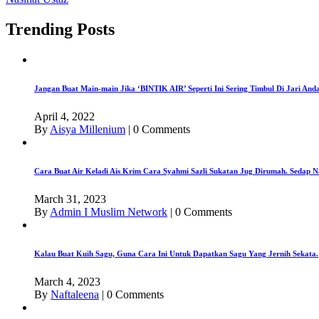
Trending Posts
Jangan Buat Main-main Jika ‘BINTIK AIR’ Seperti Ini Sering Timbul Di Jari An
April 4, 2022
By
Aisya Millenium
|
0 Comments
Cara Buat Air Keladi Ais Krim Cara Syahmi Sazli Sukatan Jug Dirumah. Sedap N
March 31, 2023
By
Admin I Muslim Network
|
0 Comments
Kalau Buat Kuih Sagu, Guna Cara Ini Untuk Dapatkan Sagu Yang Jernih Sekata.
March 4, 2023
By
Naftaleena
|
0 Comments