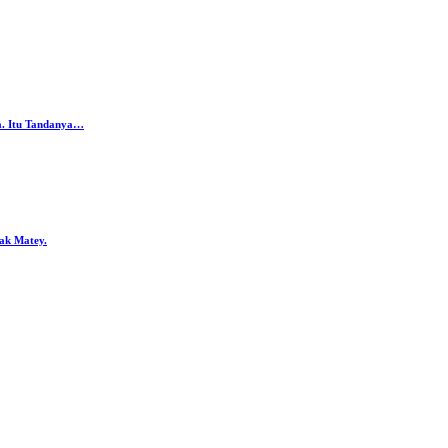
da. Itu Tandanya…
ak Matey.