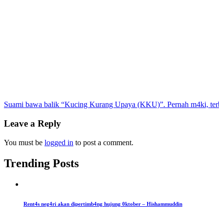
Post
Suami bawa balik “Kucing Kurang Upaya (KKU)”. Pernah m4ki, terba
navigation
Leave a Reply
You must be
logged in
to post a comment.
Trending Posts
Rent4s neg4ri akan dipertimb4ng hujung 0ktober – Hishammuddin