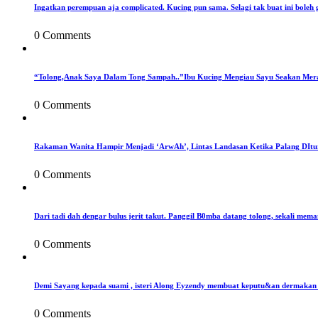
Ingatkan perempuan aja complicated. Kucing pun sama. Selagi tak buat ini boleh 
0 Comments
“Tolong,Anak Saya Dalam Tong Sampah..”Ibu Kucing Mengiau Sayu Seakan Mer
0 Comments
Rakaman Wanita Hampir Menjadi ‘ArwAh’, Lintas Landasan Ketika Palang DIt
0 Comments
Dari tadi dah dengar bulus jerit takut. Panggil B0mba datang tolong, sekali mema
0 Comments
Demi Sayang kepada suami , isteri Along Eyzendy membuat keputu&an dermakan s
0 Comments