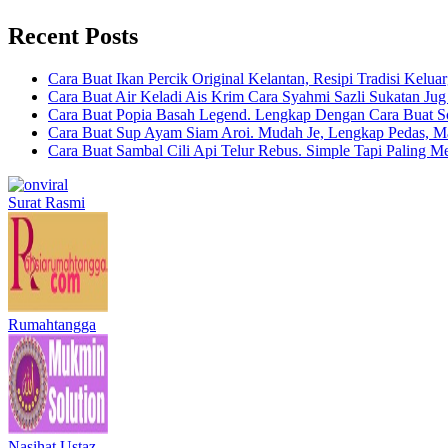
Recent Posts
Cara Buat Ikan Percik Original Kelantan, Resipi Tradisi Kelua
Cara Buat Air Keladi Ais Krim Cara Syahmi Sazli Sukatan Ju
Cara Buat Popia Basah Legend. Lengkap Dengan Cara Buat S
Cara Buat Sup Ayam Siam Aroi. Mudah Je, Lengkap Pedas, M
Cara Buat Sambal Cili Api Telur Rebus. Simple Tapi Paling M
Surat Rasmi
Rumahtangga
Nasihat Ustaz