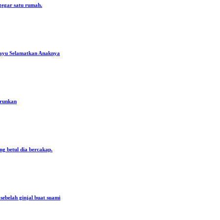
gegar satu rumah.
ayu Selamatkan Anaknya
urunkan
ng betul dia bercakap.
ebelah ginjal buat suami