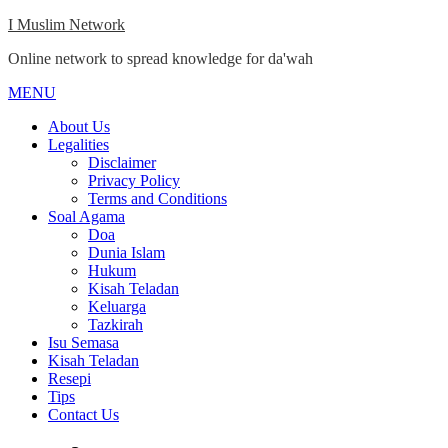
Skip
I Muslim Network
to
Online network to spread knowledge for da'wah
content
MENU
Close
Menu
About Us
Legalities
Disclaimer
Privacy Policy
Terms and Conditions
Soal Agama
Doa
Dunia Islam
Hukum
Kisah Teladan
Keluarga
Tazkirah
Isu Semasa
Kisah Teladan
Resepi
Tips
Contact Us