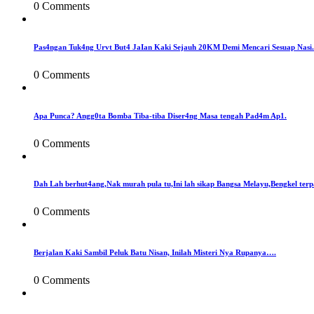
0 Comments
Pas4ngan Tuk4ng Urvt But4 JaIan Kaki Sejauh 20KM Demi Mencari Sesuap Nasi.
0 Comments
Apa Punca? Angg0ta Bomba Tiba-tiba Diser4ng Masa tengah Pad4m Ap1.
0 Comments
Dah Lah berhut4ang,Nak murah pula tu,Ini lah sikap Bangsa Melayu,Bengkel terp
0 Comments
Berjalan Kaki Sambil Peluk Batu Nisan, Inilah Misteri Nya Rupanya….
0 Comments