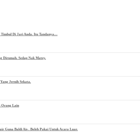
g Timbul Di Jari Anda. Itu Tandanya…
ug Dirumah. Sedap Nak Matey.
Yang Jernih Sekata.
i Orang Lain
 Guna Baldi Ais . Boleh Pakai Untuk Acara Luar.