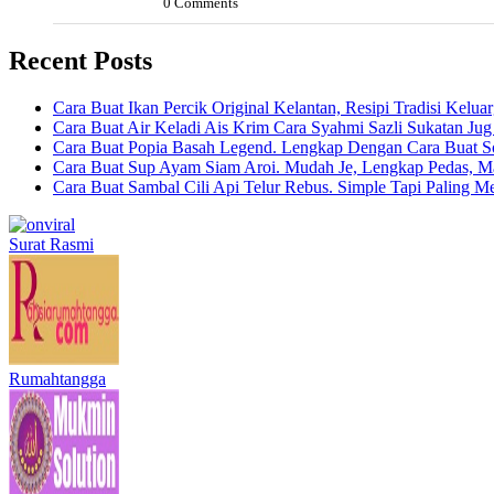
0 Comments
Recent Posts
Cara Buat Ikan Percik Original Kelantan, Resipi Tradisi Kelua
Cara Buat Air Keladi Ais Krim Cara Syahmi Sazli Sukatan Ju
Cara Buat Popia Basah Legend. Lengkap Dengan Cara Buat S
Cara Buat Sup Ayam Siam Aroi. Mudah Je, Lengkap Pedas, M
Cara Buat Sambal Cili Api Telur Rebus. Simple Tapi Paling M
Surat Rasmi
Rumahtangga