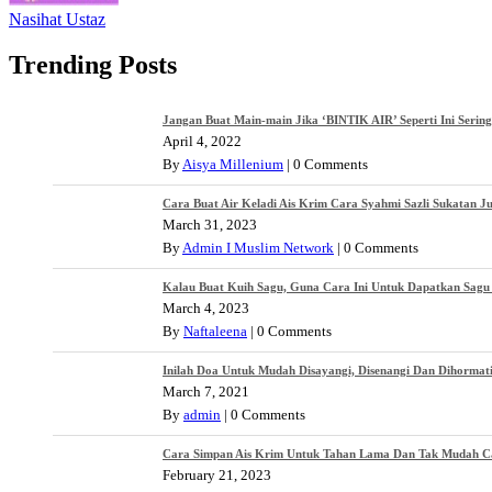
Nasihat Ustaz
Trending Posts
Jangan Buat Main-main Jika ‘BINTIK AIR’ Seperti Ini Serin
April 4, 2022
By
Aisya Millenium
|
0 Comments
Cara Buat Air Keladi Ais Krim Cara Syahmi Sazli Sukatan J
March 31, 2023
By
Admin I Muslim Network
|
0 Comments
Kalau Buat Kuih Sagu, Guna Cara Ini Untuk Dapatkan Sagu 
March 4, 2023
By
Naftaleena
|
0 Comments
Inilah Doa Untuk Mudah Disayangi, Disenangi Dan Dihormat
March 7, 2021
By
admin
|
0 Comments
Cara Simpan Ais Krim Untuk Tahan Lama Dan Tak Mudah Cair
February 21, 2023