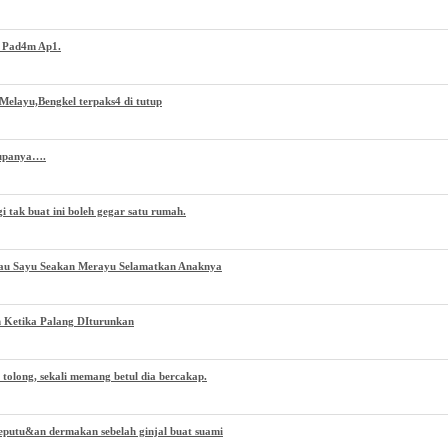
h Pad4m Ap1.
Melayu,Bengkel terpaks4 di tutup
Rupanya….
 tak buat ini boleh gegar satu rumah.
au Sayu Seakan Merayu Selamatkan Anaknya
 Ketika Palang DIturunkan
 tolong, sekali memang betul dia bercakap.
eputu&an dermakan sebelah ginjal buat suami