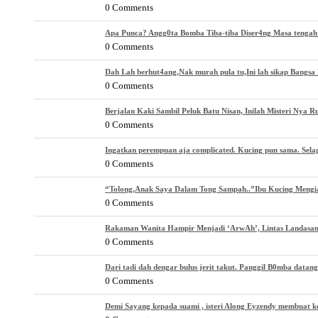
0 Comments
Apa Punca? Angg0ta Bomba Tiba-tiba Diser4ng Masa tenga
0 Comments
Dah Lah berhut4ang,Nak murah pula tu,Ini lah sikap Bangsa 
0 Comments
Berjalan Kaki Sambil Peluk Batu Nisan, Inilah Misteri Nya 
0 Comments
Ingatkan perempuan aja complicated. Kucing pun sama. Selagi
0 Comments
“Tolong,Anak Saya Dalam Tong Sampah..”Ibu Kucing Mengi
0 Comments
Rakaman Wanita Hampir Menjadi ‘ArwAh’, Lintas Landasan
0 Comments
Dari tadi dah dengar bulus jerit takut. Panggil B0mba datang
0 Comments
Demi Sayang kepada suami , isteri Along Eyzendy membuat k