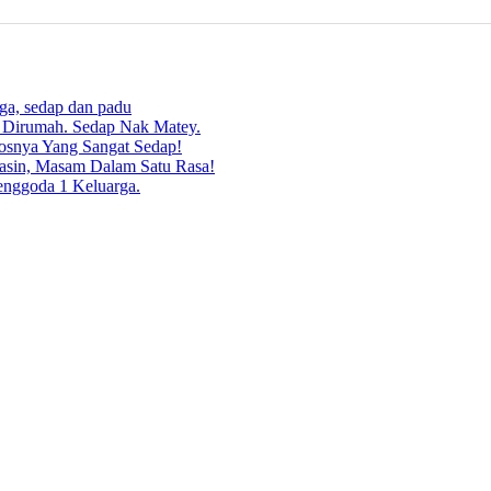
rga, sedap dan padu
g Dirumah. Sedap Nak Matey.
osnya Yang Sangat Sedap!
asin, Masam Dalam Satu Rasa!
enggoda 1 Keluarga.