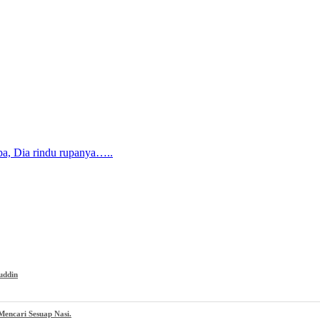
pa, Dia rindu rupanya…..
uddin
encari Sesuap Nasi.