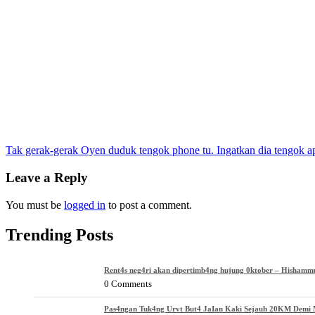
Post
Tak gerak-gerak Oyen duduk tengok phone tu. Ingatkan dia tengok a
navigation
Leave a Reply
You must be
logged in
to post a comment.
Trending Posts
Rent4s neg4ri akan dipertimb4ng hujung 0ktober – Hishamm
0 Comments
Pas4ngan Tuk4ng Urvt But4 JaIan Kaki Sejauh 20KM Demi M