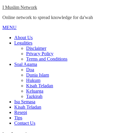
Skip
I Muslim Network
to
Online network to spread knowledge for da'wah
content
MENU
Close
Menu
About Us
Legalities
Disclaimer
Privacy Policy
Terms and Conditions
Soal Agama
Doa
Dunia Islam
Hukum
Kisah Teladan
Keluarga
Tazkirah
Isu Semasa
Kisah Teladan
Resepi
Tips
Contact Us