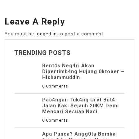
Leave A Reply
You must be
logged in
to post a comment.
TRENDING POSTS
Rent4s Neg4ri Akan
Dipertimb4ng Hujung 0ktober –
Hishammuddin
0 Comments
Pas4ngan Tuk4ng Urvt But4
JaIan Kaki Sejauh 20KM Demi
Mencari Sesuap Nasi.
0 Comments
Apa Punca? Angg0ta Bomba