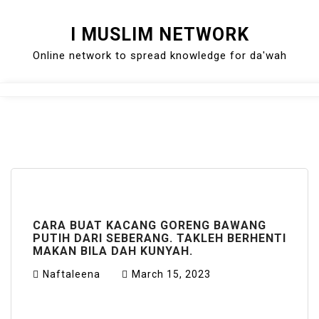
Skip
I MUSLIM NETWORK
to
Online network to spread knowledge for da'wah
content
Close
Menu
CARA BUAT KACANG GORENG BAWANG
PUTIH DARI SEBERANG. TAKLEH BERHENTI
MAKAN BILA DAH KUNYAH.
Naftaleena
March 15, 2023