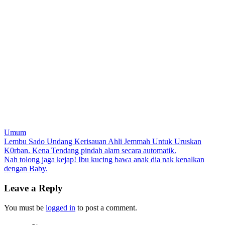
Umum
Post
Lembu Sado Undang Kerisauan Ahli Jemmah Untuk Uruskan
K0rban. Kena Tendang pindah alam secara automatik.
navigation
Nah tolong jaga kejap! Ibu kucing bawa anak dia nak kenalkan
dengan Baby.
Leave a Reply
You must be
logged in
to post a comment.