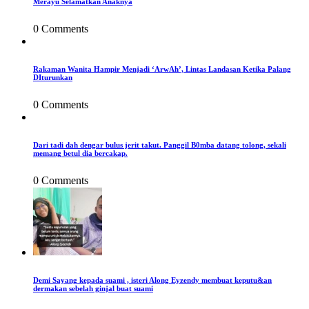
Merayu Selamatkan Anaknya
0 Comments
Rakaman Wanita Hampir Menjadi ‘ArwAh’, Lintas Landasan Ketika Palang
DIturunkan
0 Comments
Dari tadi dah dengar bulus jerit takut. Panggil B0mba datang tolong, sekali
memang betul dia bercakap.
0 Comments
Demi Sayang kepada suami , isteri Along Eyzendy membuat keputu&an
dermakan sebelah ginjal buat suami