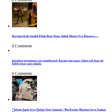
Berjalan Kaki Sambil Peluk Batu Nisan, Inilah Misteri Nya Rupanya….
0 Comments
Ingatkan perempuan aja complicated. Kucing pun sama. Selagi tak buat ini
boleh gegar satu rumah.
0 Comments
“Tolong,Anak Saya Dalam Tong Sampah..”Ibu Kucing Mengiau Sayu Seakan