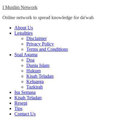
Skip
I Muslim Network
to
Online network to spread knowledge for da'wah
content
Close
About Us
Menu
Legalities
Disclaimer
Privacy Policy
Terms and Conditions
Soal Agama
Doa
Dunia Islam
Hukum
Kisah Teladan
Keluarga
Tazkirah
Isu Semasa
Kisah Teladan
Resepi
Tips
Contact Us