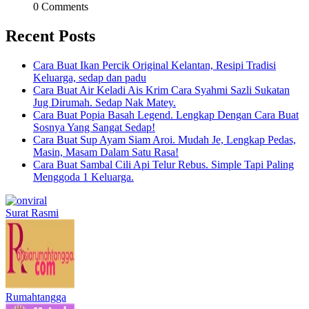
0 Comments
Recent Posts
Cara Buat Ikan Percik Original Kelantan, Resipi Tradisi
Keluarga, sedap dan padu
Cara Buat Air Keladi Ais Krim Cara Syahmi Sazli Sukatan
Jug Dirumah. Sedap Nak Matey.
Cara Buat Popia Basah Legend. Lengkap Dengan Cara Buat
Sosnya Yang Sangat Sedap!
Cara Buat Sup Ayam Siam Aroi. Mudah Je, Lengkap Pedas,
Masin, Masam Dalam Satu Rasa!
Cara Buat Sambal Cili Api Telur Rebus. Simple Tapi Paling
Menggoda 1 Keluarga.
Surat Rasmi
Rumahtangga