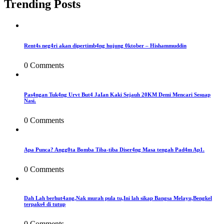
Trending Posts
Rent4s neg4ri akan dipertimb4ng hujung 0ktober – Hishammuddin
0 Comments
Pas4ngan Tuk4ng Urvt But4 JaIan Kaki Sejauh 20KM Demi Mencari Sesuap
Nasi.
0 Comments
Apa Punca? Angg0ta Bomba Tiba-tiba Diser4ng Masa tengah Pad4m Ap1.
0 Comments
Dah Lah berhut4ang,Nak murah pula tu,Ini lah sikap Bangsa Melayu,Bengkel
terpaks4 di tutup
0 Comments