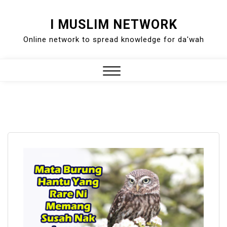
Skip
I MUSLIM NETWORK
to
Online network to spread knowledge for da'wah
content
Close
Menu