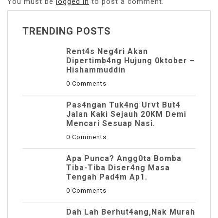
You must be
logged in
to post a comment.
TRENDING POSTS
Rent4s Neg4ri Akan
Dipertimb4ng Hujung 0ktober –
Hishammuddin
0 Comments
Pas4ngan Tuk4ng Urvt But4
JaIan Kaki Sejauh 20KM Demi
Mencari Sesuap Nasi.
0 Comments
Apa Punca? Angg0ta Bomba
Tiba-Tiba Diser4ng Masa
Tengah Pad4m Ap1.
0 Comments
Dah Lah Berhut4ang,Nak Murah