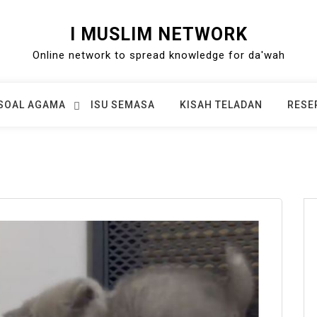
I MUSLIM NETWORK
Online network to spread knowledge for da'wah
SOAL AGAMA
ISU SEMASA
KISAH TELADAN
RESE