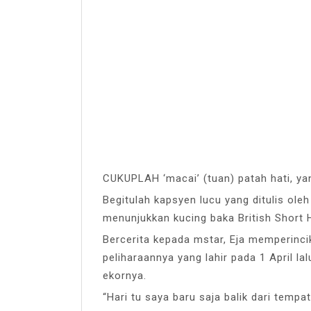
CUKUPLAH ‘macai’ (tuan) patah hati, y
Begitulah kapsyen lucu yang ditulis oleh
menunjukkan kucing baka British Short Ha
Bercerita kepada mstar, Eja memperincika
peliharaannya yang lahir pada 1 April la
ekornya.
“Hari tu saya baru saja balik dari tempa