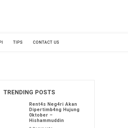
PI
TIPS
CONTACT US
TRENDING POSTS
Rent4s Neg4ri Akan
Dipertimb4ng Hujung
0ktober –
Hishammuddin