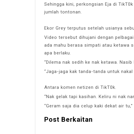
Sehingga kini, perkongsian Eja di TikT0k
jumlah tontonan.
Ekor Grey terputus setelah usianya sebu
Video tersebut dihujani dengan pelbag
ada mahu berasa simpati atau ketawa se
apa berlaku.
“Dilema nak sedih ke nak ketawa. Nasib 
“Jaga-jaga kak tanda-tanda untuk nakal 
Antara komen netizen di TikT0k.
“Nak gelak tapi kasihan. Keliru ni nak na
“Geram saja dia celup kaki dekat air tu,
Post Berkaitan