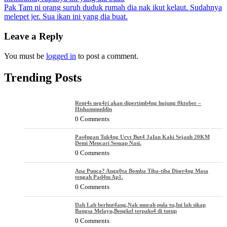
navigation
Pak Tam ni orang suruh duduk rumah dia nak ikut kelaut. Sudahnya
melepet jer. Sua ikan ini yang dia buat.
Leave a Reply
You must be
logged in
to post a comment.
Trending Posts
Rent4s neg4ri akan dipertimb4ng hujung 0ktober –
Hishammuddin
0 Comments
Pas4ngan Tuk4ng Urvt But4 JaIan Kaki Sejauh 20KM
Demi Mencari Sesuap Nasi.
0 Comments
Apa Punca? Angg0ta Bomba Tiba-tiba Diser4ng Masa
tengah Pad4m Ap1.
0 Comments
Dah Lah berhut4ang,Nak murah pula tu,Ini lah sikap
Bangsa Melayu,Bengkel terpaks4 di tutup
0 Comments