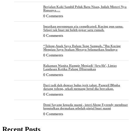
Berjalan Kaki Sambil Peluk Batu Nisan, Inilah Misteri Nya
Rupanya….
0 Comments
Ingatkan perempuan aja complicated. Kucing pun sama.
Selagi tak buat ini boleh gegar satu rumah.
0 Comments
“Tolong,Anak Saya Dalam Tong Sampah..”Ibu Kucing
Mengiau Sayu Seakan Merayu Selamatkan Anaknya
0 Comments
Rakaman Wanita Hampir Menjadi ‘ArwAh’, Lintas
Landasan Ketika Palang DIturunkan
0 Comments
Dari tadi dah dengar bulus jerit takut. Panggil B0mba
datang tolong, sekali memang betul dia bercakap.
0 Comments
Demi Sayang kepada suami , isteri Along Eyzendy membuat
keputu&an dermakan sebelah ginjal buat suami
0 Comments
Recent Posts