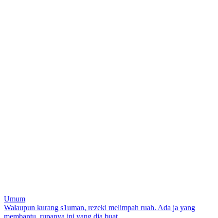
Umum
Post
Walaupun kurang s1uman, rezeki melimpah ruah. Ada ja yang
membantu, rupanya ini yang dia buat.