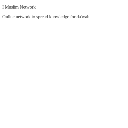
Skip
I Muslim Network
to
Online network to spread knowledge for da'wah
content